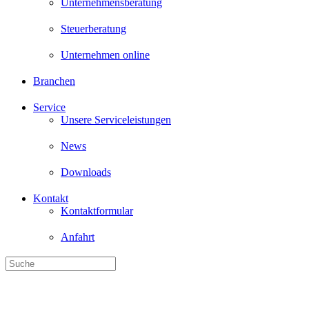
Unternehmen online
Branchen
Service
Unsere Serviceleistungen
News
Downloads
Kontakt
Kontaktformular
Anfahrt
Wirtschaftsprüfung, Steuer- und Unternehmensberatung - wir betreuen
Neue Vorgaben für Werbung mit
Designs bei Finanzdienstleistu