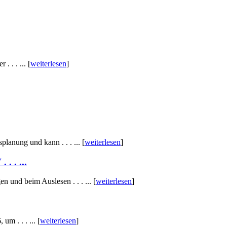
 . . ... [
weiterlesen
]
lanung und kann . . . ... [
weiterlesen
]
 . ...
 und beim Auslesen . . . ... [
weiterlesen
]
m . . . ... [
weiterlesen
]