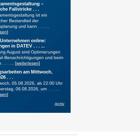
tamentsgestaltung –
che Fallstricke . . .
amentsgestaltung ist ein
cher Bestandteil der
planung und kann . . . ...
esen
]
Unternehmen online:
gen in DATEV . . . ...
ang August sind Optimierungen
ail-Benachrichtigungen und beim
 . . ... [
weiterlesen
]
sarbeiten am Mittwoch,
6 . . .
woch, 05.08.2026, ab 22:00 Uhr
erstag, 06.08.2026, um . . . ...
esen
]
Archiv