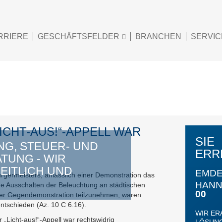
RRIERE
GESCHÄFTSFELDER
BRANCHEN
SERVIC
ICHT-AUS!“-APPELL WAR
SIE
G, STEUER- UND
ERR
UNG - WIR
EITLICH UND
EMD
rgermeisters, anlässlich einer Demonstration das
HAN
che Ausschalten der Beleuchtung an städtischen
00
ner Gegendemonstration teilzunehmen, waren
ntschieden (Az. 10 C 6.16).
WIR ER
 „Licht-aus!“-Appell war rechtswidrig