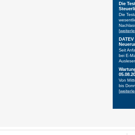
Die Tes
Steuerli
Die Test
wesentli
Nachlass
[
weiterl
DATEV 
Neuerun
Seit Anf
bei E-M
Auslesen .
Wartung
05.08.202
Von Mitt
bis Donn
[
weiterl