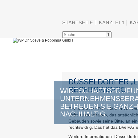
STARTSEITE
KANZLEI
KA
DÜSSELDORFER „L
RECHTSWIDRIG
WIRTSCHAFTSPRÜFUN
UNTERNEHMENSBERAT
Kategorie:
Recht
| 14. September 2017
BETREUEN SIE GANZH
Der Aufruf des Düsseldorfer Oberbü
NACHHALTIG.
Licht auszuschalten, das tatsächli
Gebäuden sowie seine Bitte, an ei
rechtswidrig. Das hat das BVerwG e
Weitere Informationen:
Düsseldorfer