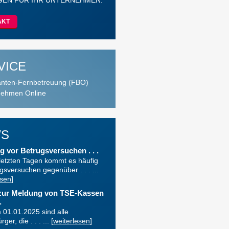
EN FÜR IHR UNTERNEHMEN.
AKT
VICE
ten-Fernbetreuung (FBO)
ehmen Online
S
 vor Betrugsversuchen . . .
letzten Tagen kommt es häufig
gsversuchen gegenüber . . . ...
esen
]
 zur Meldung von TSE-Kassen
.
 01.01.2025 sind alle
ger, die . . . ... [
weiterlesen
]