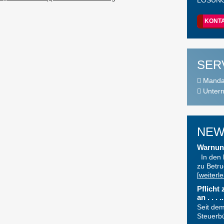
LÖSUNG
KONT
SER
Mandan
Untern
NEW
Warnung
In den 
zu Betru
[
weiterl
Pflicht
an . . . ..
Seit dem
Steuerbür