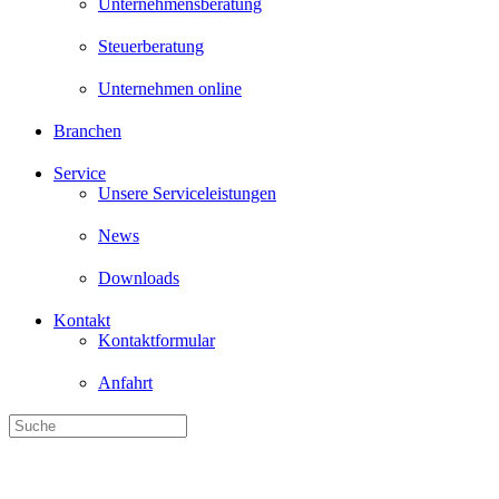
Unternehmen online
Branchen
Service
Unsere Serviceleistungen
News
Downloads
Kontakt
Kontaktformular
Anfahrt
Wirtschaftsprüfung, Steuer- und Unternehmensberatung - wir betreuen
Eine Europäische Bürgerinitiati
Staatsschulden ist nicht registr